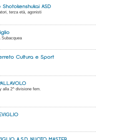
e Shotokenshukai ASD
ori, terza età, agonisti
glio
a Subacquea
rreto Cultura e Sport
 PALLAVOLO
y alla 2^ divisione fem.
REVIGLIO
IGLIO A.S.D. NUOTO MASTER