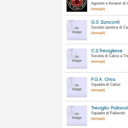
Agonisti e Amatori di tu
[dettagli]
G.S Zanconti
Società sportiva di Cal
[dettagli]
C.S.Trevigliese
Società di Calcio a Tre
[dettagli]
P.G.A. Orsa
Squadra di Calcio
[dettagli]
Treviglio Pallavo
Squadra di Pallavolo
[dettagli]