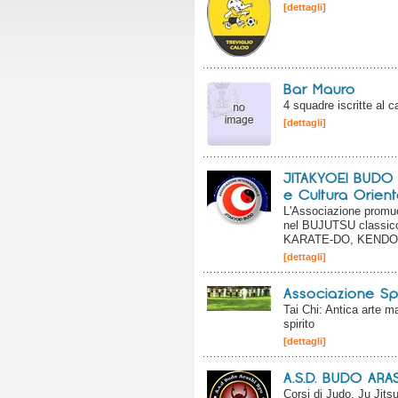
[dettagli]
Bar Mauro
4 squadre iscritte al
[dettagli]
JITAKYOEI BUDO 
e Cultura Orient
L'Associazione promuov
nel BUJUTSU classico
KARATE-DO, KENDO
[dettagli]
Associazione Spor
Tai Chi: Antica arte m
spirito
[dettagli]
A.S.D. BUDO ARA
Corsi di Judo, Ju Jits