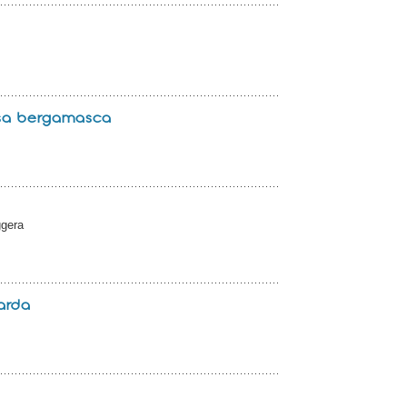
ssa bergamasca
ggera
arda