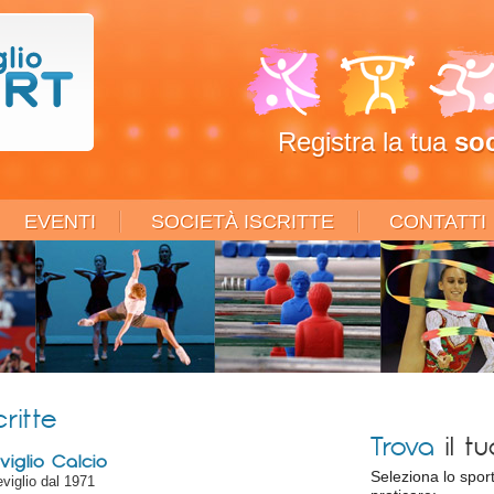
Registra la tua
soc
EVENTI
SOCIETÀ ISCRITTE
CONTATTI
critte
Trova
il t
eviglio Calcio
Seleziona lo spor
eviglio dal 1971