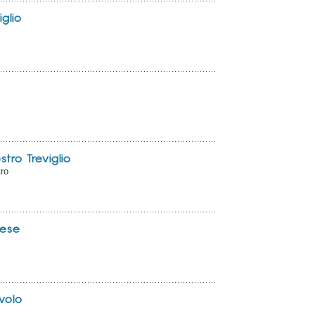
iglio
tro Treviglio
tro
liese
avolo