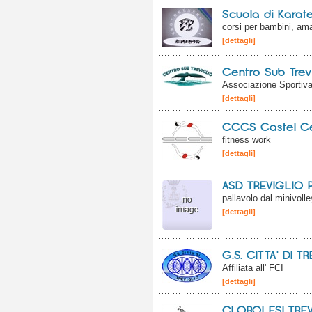
Scuola di Karat
corsi per bambini, amat
[dettagli]
Centro Sub Trevi
Associazione Sportiv
[dettagli]
CCCS Castel Ce
fitness work
[dettagli]
ASD TREVIGLIO
pallavolo dal minivolle
[dettagli]
G.S. CITTA' DI T
Affiliata all' FCI
[dettagli]
CLOROLESI TREV