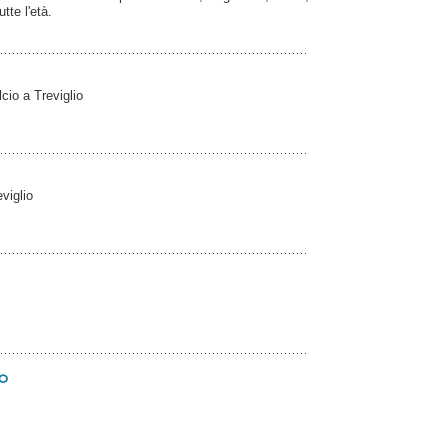
tte l'età.
cio a Treviglio
viglio
lo