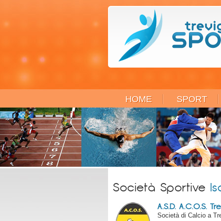
HOME
SPORT
Società Sportive
Is
A.S.D. A.C.O.S. Tr
Società di Calcio a Tr