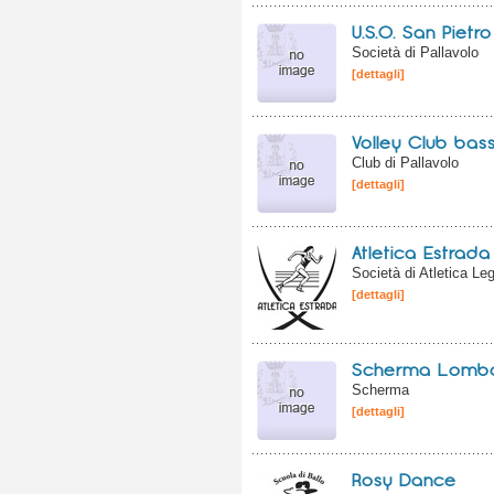
U.S.O. San Pietro
Società di Pallavolo
[dettagli]
Volley Club ba
Club di Pallavolo
[dettagli]
Atletica Estrada
Società di Atletica Le
[dettagli]
Scherma Lomb
Scherma
[dettagli]
Rosy Dance