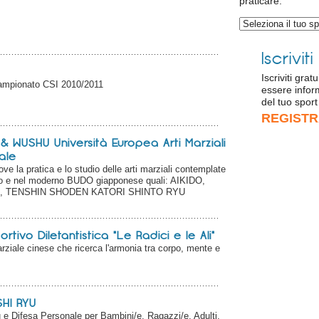
praticare:
Iscrivit
Iscriviti gra
 campionato CSI 2010/2011
essere infor
del tuo sport
REGISTR
& WUSHU Università Europea Arti Marziali
ale
e la pratica e lo studio delle arti marziali contemplate
 e nel moderno BUDO giapponese quali: AIKIDO,
, TENSHIN SHODEN KATORI SHINTO RYU
tivo Diletantistica "Le Radici e le Ali"
arziale cinese che ricerca l'armonia tra corpo, mente e
SHI RYU
u e Difesa Personale per Bambini/e, Ragazzi/e, Adulti,