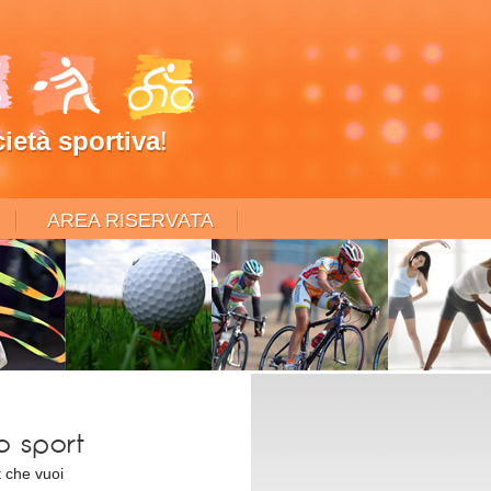
ietà sportiva
!
AREA RISERVATA
uo sport
t che vuoi