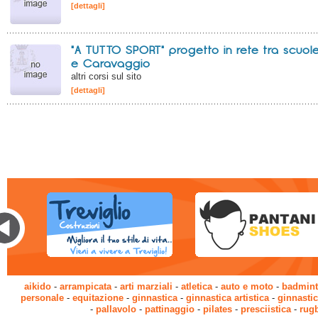
[dettagli]
"A TUTTO SPORT" progetto in rete tra scuole 
e Caravaggio
altri corsi sul sito
[dettagli]
aikido
-
arrampicata
-
arti marziali
-
atletica
-
auto e moto
-
badmin
personale
-
equitazione
-
ginnastica
-
ginnastica artistica
-
ginnastic
-
pallavolo
-
pattinaggio
-
pilates
-
presciistica
-
rug