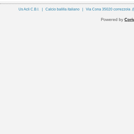
Us Acli C.B.I. | Calcio balilla italiano | Via Cona 35020 correzzo
Powered by
Coriw