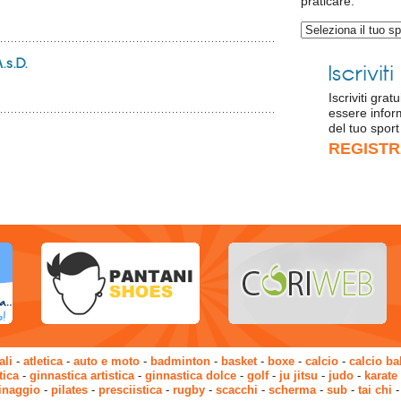
praticare:
.s.D.
Iscrivit
Iscriviti gra
essere infor
del tuo sport
REGISTR
ali
-
atletica
-
auto e moto
-
badminton
-
basket
-
boxe
-
calcio
-
calcio bal
tica
-
ginnastica artistica
-
ginnastica dolce
-
golf
-
ju jitsu
-
judo
-
karate
tinaggio
-
pilates
-
presciistica
-
rugby
-
scacchi
-
scherma
-
sub
-
tai chi