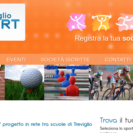
Registra la tua
soc
EVENTI
SOCIETÀ ISCRITTE
CONTATTI
Trova
il t
progetto in rete tra scuole di Treviglio
Seleziona lo spor