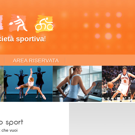
ietà sportiva
!
AREA RISERVATA
uo sport
t che vuoi