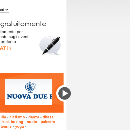
i
gratuitamente
tuitamente per
mato sugli eventi
 preferito.
ATI
illa
-
ciclismo
-
danza
-
difesa
-
kick boxing
-
nuoto
-
palestra
-
tennis
-
yoga
-