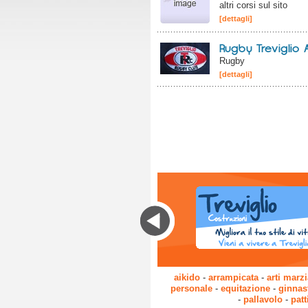
altri corsi sul sito
[dettagli]
Rugby Treviglio A
Rugby
[dettagli]
aikido
-
arrampicata
-
arti marzi
personale
-
equitazione
-
ginnas
-
pallavolo
-
pat